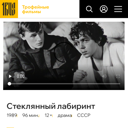
Трофейные
фильмы
Стеклянный лабиринт
1989
96 мин.
12+
драма
СССР