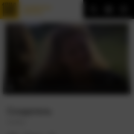
Трофейные
фильмы
Создатель
Creator