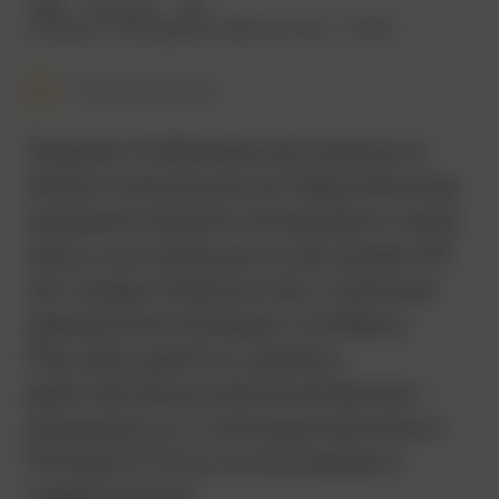
1985
103 мин.
18+
комедия
,
мелодрама
,
фантастика
США
Смотреть позже
Лауреат Нобелевской премии в
области физиологии Гарри Вулпер
одержим идеей клонировать свою
жену, скончавшуюся при родах 30
лет назад. Казалось бы, странная
завязка для комедии, но Ивану
Пассеру удалось сделать
действительно веселый фильм –
разумеется, с помощью великого
Питера О’Тула, исполнившего
главную роль.