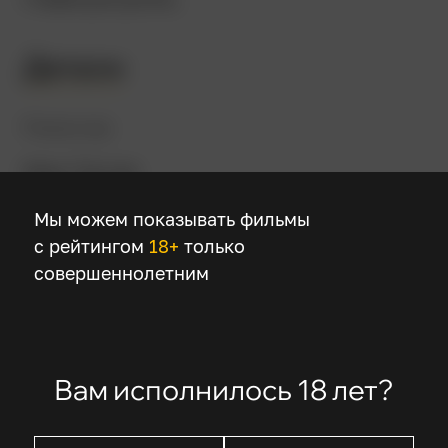
Детали
Режиссер
Иван Пассер
Мы можем показывать фильмы
В ролях
с рейтингом
18+
только
совершеннолетним
Питер О’Тул
Мэриэл Хемингуэй
Винсент Спано
Вирджиния Мэдсен
Вам исполнилось 18 лет?
Дэвид Огден Стайерз