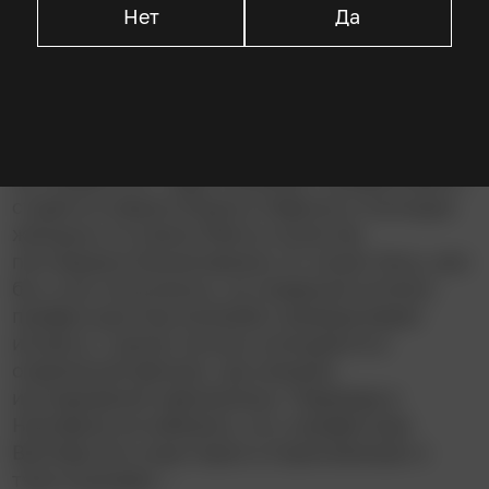
Нет
Да
Описание
Любовь Гарри Вулпера к покойной жене не
знает границ, но в одиночку с клонированием
не справиться. Гарри нанимает незадачливого
студента-медика Бориса Лафкина и молодую
женщину по имени Мели в качестве
поставщика биоматериала. И, может быть, все
бы у них получилось, но коварный коллега
профессора Сид Куленбек проворачивает
интригу с целью сослать конкурента в
отдаленный филиал, где никакие
исследования невозможны. Переезда в
Нортфилд не избежать, но у профессора
Вулпера есть еще порох в пороховницах и
тузы в рукавах…