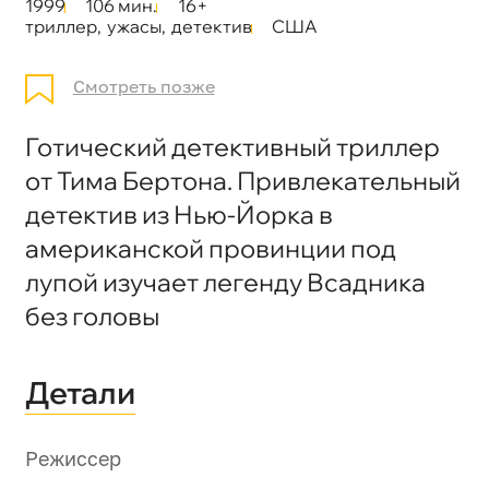
1999
106 мин.
16+
триллер
,
ужасы
,
детектив
США
Смотреть позже
Готический детективный триллер
от Тима Бертона. Привлекательный
детектив из Нью-Йорка в
американской провинции под
лупой изучает легенду Всадника
без головы
Детали
Режиссер