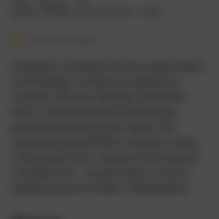
2018
96 мин.
18+
драма
,
комедия
,
приключения
США
Смотреть позже
Никаких смолфутов не существует,
они бывают только в страшных
сказках. В этом твердо уверены
йети, населяющие маленькую
деревушку высоко в горах. Но
однажды юный Миго лицом к лицу
сталкивается с самым настоящим
смолфутом – существом с очень
маленькими ногами. Человеком.