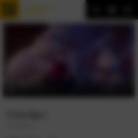
Трофейные
фильмы
Смолфут
Smallfoot