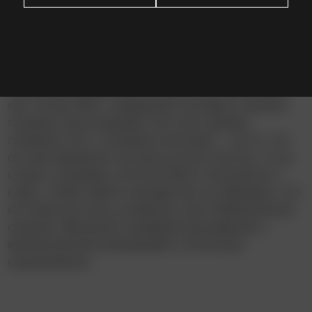
Здоровенные горные йети знают, как устроен
мир: гора, на которой они живут, стоит на
огромном быке, бык – на трех мамонтах, мир
освещает Небесная Улитка, а смолфуты –
сказочные существа, которых на самом деле
нет. Когда Миго, видевший смолфута своими
глазами, рассказывает об этом своему
племени, его с позором изгоняют – за то, что
он противоречит истине (а если честно, то за
ссору с вождем). В итоге Миго спускается с
горы, чтобы найти смолфутов; он убежден, что
не такие уж они и злобные, как в бабушкиных
сказках. Веселый и добрый мультфильм с
великолепной анимацией и отличным
саундтреком.