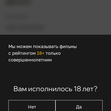
Детали
Режиссер
Кэри Киркпатрик
В ролях
Мы можем показывать фильмы
с рейтингом
18+
только
Ченнинг Татум
совершеннолетним
Джеймс Корден
Зендея .
Коммон .
Вам исполнилось 18 лет?
Описание
Нет
Да