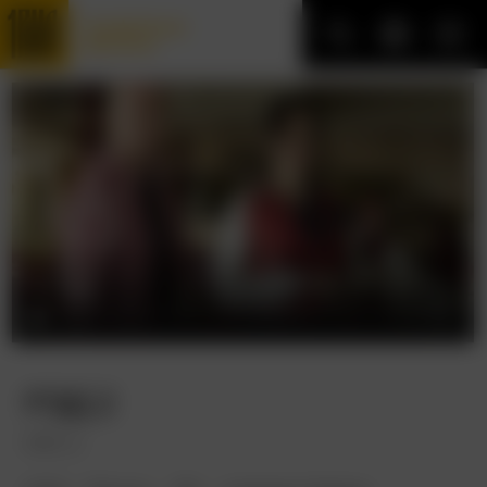
Трофейные
фильмы
РЭД 2
RED 2