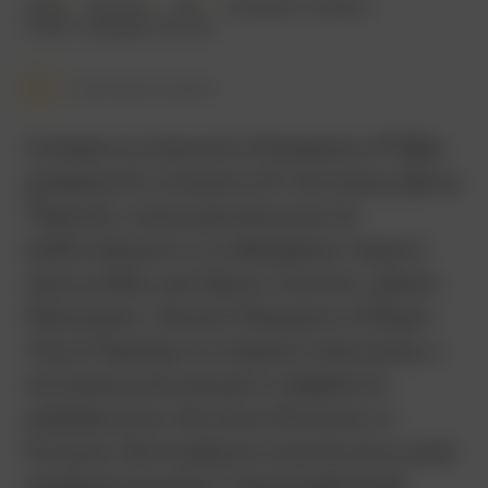
2013
116 мин.
18+
комедия
,
боевик
США
,
Канада
,
Россия
Смотреть позже
Сиквел успешного боевика «РЭД»
доверили снимать 61-летнему Дину
Паризо, никогда раньше не
работавшего со звёздами такого
масштаба, как Брюс Уиллис, Джон
Малкович, Хелен Миррен и Мэри-
Луиз Паркер из первого фильма, к
которым для вящего эффекта
добавились Энтони Хопкинс и
Кэтрин Зета-Джонс в роли русской
разведчицы Кэт. Напряжённый