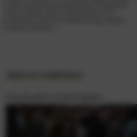
и Сара оказываются втянутыми в глобальную
охоту, пытаясь найти изобретателя и его
устройство. Попытки спасения мира занесут
их даже в Москву…
Другие подборки
Лучшие работы Хелен Миррен