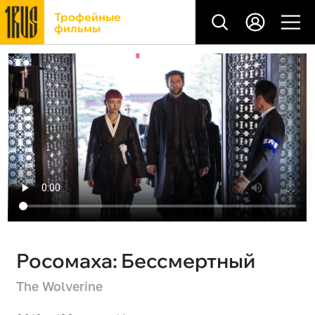
Трофейные
фильмы
Росомаха: Бессмертный
The Wolverine