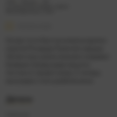
2010
140 мин.
18+
исторический
,
боевик
,
драма
Великобритания
,
США
Смотреть позже
Когда-то он был лучником в армии
короля Ричарда Львиное сердце.
Затем под чужим именем создавал
боевые отряды ради защиты
Англии от захватчиков. А теперь
вынужден стать разбойником.
Детали
Режиссер