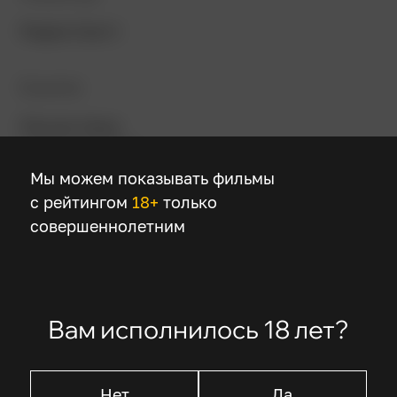
Ридли Скотт
В ролях
Рассел Кроу
Кейт Бланшетт
Макс фон Сюдов
Мы можем показывать фильмы
Уильям Хёрт
с рейтингом
18+
только
Марк Стронг
совершеннолетним
Описание
Вам исполнилось 18 лет?
Навязших в зубах историй о благородных
Нет
Да