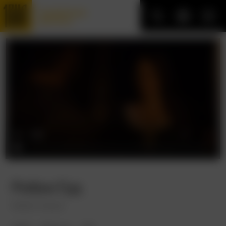
Трофейные
фильмы
Робин Гуд
Robin Hood