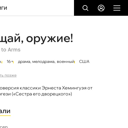
ИГИ
щай, оружие!
 to Arms
.
16+
драма
,
мелодрама
,
военный
США
ть позже
оверсия классики Эрнеста Хемингуэя от
гези («Сестра его дворецкого»)
али
сер