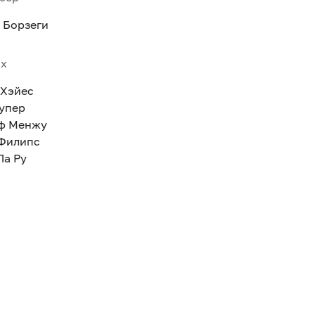
 Борзеги
ях
 Хэйес
Купер
ф Менжу
Филипс
Ла Ру