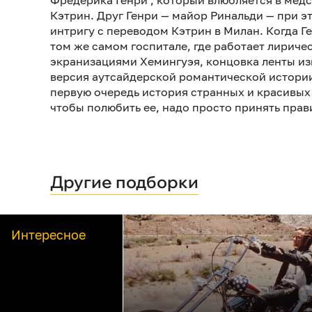
Фредерика Генри , который влюбляется в мед
Кэтрин. Друг Генри — майор Ринальди — при э
интригу с переводом Кэтрин в Милан. Когда Ге
том же самом госпитале, где работает лиричес
экранизациями Хемингуэя, концовка ленты изм
версия аутсайдерской романтической истории 
первую очередь история странных и красивых 
чтобы полюбить ее, надо просто принять прав
Другие подборки
Интересное