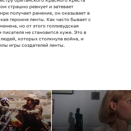
сестру британского Красного Креста
том страшно ревнует и затевает
нри получает ранение, он оказывает в
кая героиня ленты. Как часто бывает с
енена, но от этого голливудская
писателя не становится хуже. Это в
людей, которых столкнула война, и
илы игры создателей ленты.