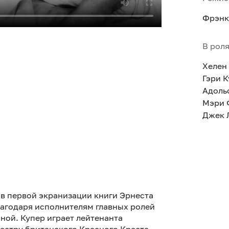
Фрэнк
В рол
Хелен
Гэри 
Адоль
Мэри 
Джек 
 в первой экранизации книги Эрнеста
лагодаря исполнителям главных ролей
нной. Купер играет лейтенанта