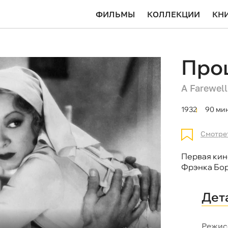
ФИЛЬМЫ
КОЛЛЕКЦИИ
КН
Про
A Farewell
1932
90 мин
Смотре
Первая кин
Фрэнка Бор
Дет
Режис