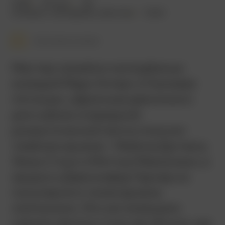
2009
101 мин.
18+
комедия
,
мелодрама
,
фэнтези
США
Смотреть позже
Мастер семейно-молодёжных
комедий Марк Уотерс («Чумовая
пятница», «Дрянные девчонки»)
для съёмок очередной
романтической ленты получил
тяжёлое оружие – Майкла Дугласа,
Эмму Стоун и Мэттью Макконахи, а
заодно и Дженнифер Гарнер из
популярного телесериала
«Шпионки». Это не помешало
сделать фильм столь же лёгким, как