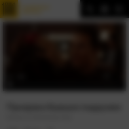
Трофейные
фильмы
Призраки бывших подружек
Ghosts of Girlfriends Past