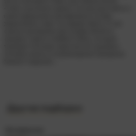
роста ключевой ставки при Набиуллиной.
Чтобы сэкономить время, Коннор расстаётся с
тремя девушками одновременно (слава
видеосвязи) и едет на свадьбу брата. И там
хорошо выпившему фотографу является
призрак старого плейбоя Уэйна, который
проводит Коннора через всю его душевно-
половую жизнь в сопровождении призраков
бывших подружек…
Другие подборки
Интересное