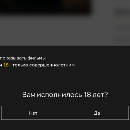
Дет
Режис
Джоэл
В рол
показывать фильмы
ом
18+
только совершеннолетним
Джера
Эмми 
Патри
Миран
Вам исполнилось 18 лет?
Минни
Нет
Да