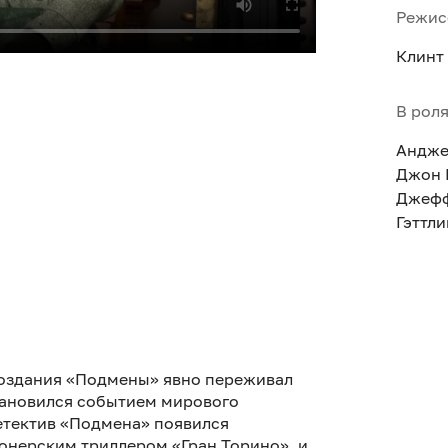
Режис
Клинт
В рол
Андже
Джон 
Джефф
Гэттл
создания «Подмены» явно переживал
тановился событием мирового
етектив «Подмена» появился
онерским триллером «Гран Торино», и