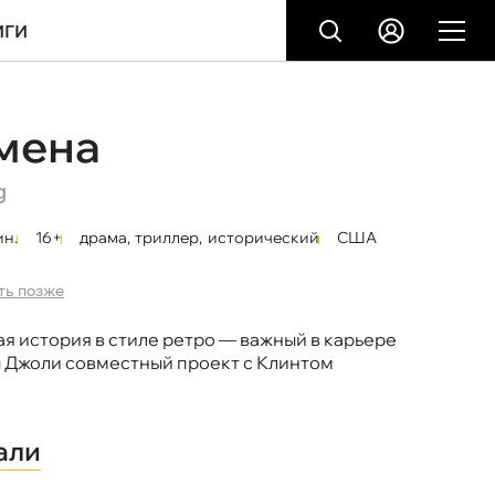
ИГИ
мена
g
ин.
16+
драма
,
триллер
,
исторический
США
ть позже
я история в стиле ретро — важный в карьере
Джоли совместный проект с Клинтом
али