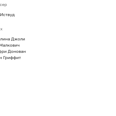
сер
 Иствуд
ях
лина Джоли
Малкович
ри Донован
ин Гриффит