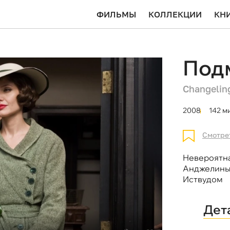
ФИЛЬМЫ
КОЛЛЕКЦИИ
КН
Под
Changelin
2008
142 м
Смотре
Невероятна
Анджелины 
Иствудом
Дет