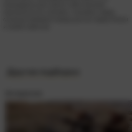
неожиданно для самого себя начинает
проникаться их учением, становясь перед
сложным выбором между долгом перед Римом
и своей совестью.
Другие подборки
Интересное