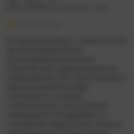
1953
134 мин.
18+
драма
,
мелодрама
,
исторический
США
Смотреть позже
Историческая веха – именно в этом
фильме впервые была
использована технология
CinemaScope. Широкоэкранное
изображение 2,35:1, было призвано
вернуть кинематографу
популярность на фоне
стремительного наступления
телевидения. Ричард Бёртон,
сыгравший главную роль, получил
номинацию на «Оскар». Успех