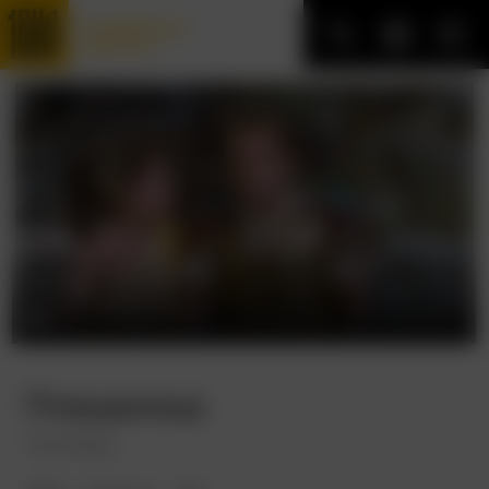
Трофейные
фильмы
Плащаница
The Robe