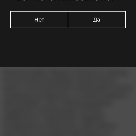
Виктор Мэтьюр
Майкл Ренни
Джей Робинсон
Нет
Да
Описание
Римский трибун Марцелл Галлион по приказу
Понтия Пилата руководит казнью Иисуса
Христа. После распятия он выигрывает в кости
плащаницу осужденного, но прикосновение к
ней вызывает у него тяжёлые душевные
страдания и галлюцинации. Пытаясь
избавиться от «проклятия», Марцелл
отправляется в Палестину, чтобы найти и
уничтожить последователей Христа, но