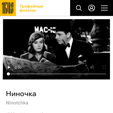
Трофейные
фильмы
Ниночка
Ninotchka