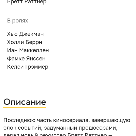
Бретт Раттнер
В ролях
Хью Джекман
Холли Берри
Иэн Маккеллен
Фамке Янссен
Келси Грэммер
Описание
Последнюю часть киносериала, завершающую
блок событий, задуманный продюсерами,
делал новый режиссер Бретт Раттнер —