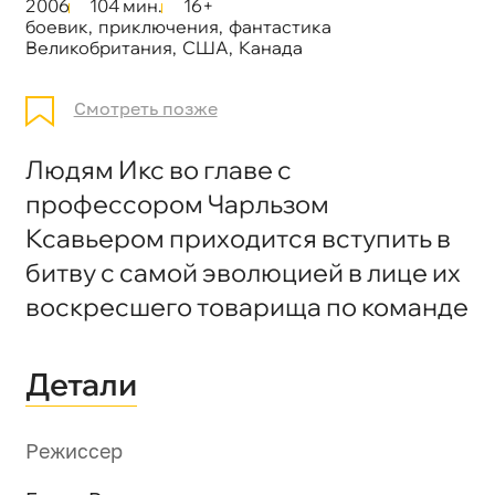
2006
104 мин.
16+
боевик
,
приключения
,
фантастика
Великобритания
,
США
,
Канада
Смотреть позже
Людям Икс во главе с
профессором Чарльзом
Ксавьером приходится вступить в
битву с самой эволюцией в лице их
воскресшего товарища по команде
Детали
Режиссер