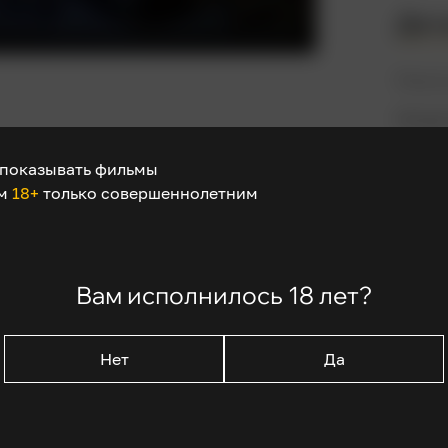
Дет
Режис
Питер
показывать фильмы
В рол
ом
18+
только совершеннолетним
Брэд 
Джозе
Аннаб
Дайан
Вам исполнилось 18 лет?
Аерик
Нет
Да