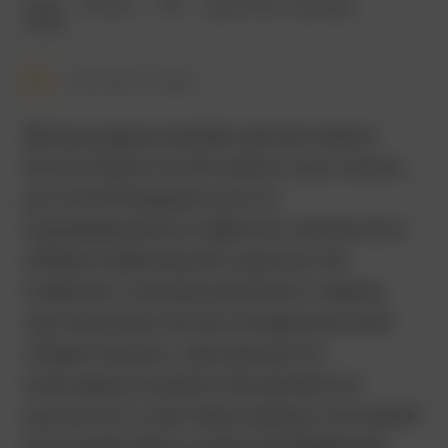
2003
90 мин.
18+
детектив
,
триллер
США
Смотреть позже
Фильм вдохновлён детективом
Агаты Кристи «И никого не стало»,
до политкорректности
называвшемся «Десять негритят».
«Идентификации» крупно не
повезло: она вышла всего через
три месяца после оскароносной
«Адаптации», где одним из
ключевых моментов является
шутка на ту же тему, вокруг которой
построен весь клаустрофобный