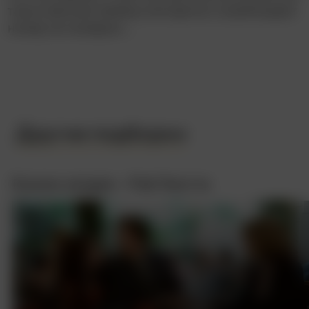
таинственный убийца методично освобождает
номер за номером…
Другие подборки
В роли злодея – Рэй Лиотта