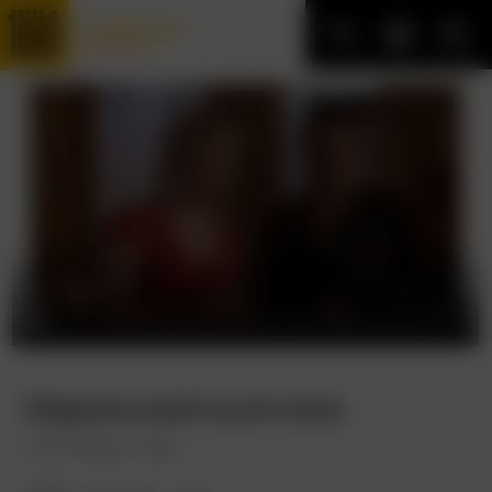
Трофейные
фильмы
Идеальный мужчина
The Perfect Man