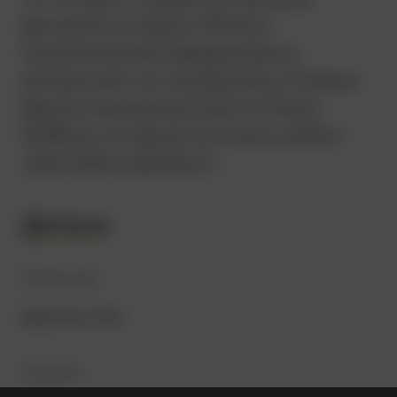
фильмом в серии. Фильм
примечателен введением в
актерский состав Дуэйна «Скалы»
Джонсона в роли агента Люка
Хоббса, который не очень любит
героя Вина Дизеля…
Детали
Режиссер
Джастин Лин
В ролях