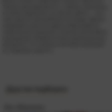
белых штанах и работают в белых перчатках.
Троица присоединяются к старому знакомому,
который предлагает им лёгкую работу – угон
трёх дорогих автомобилей из поезда. Однако,
казавшаяся простой задача оборачивается
смертельной ловушкой: угнанные автомобили
принадлежат безжалостному криминальному
авторитету. И он весьма негативно реагирует
на подобные новости…
Другие подборки
Все «Форсажи»