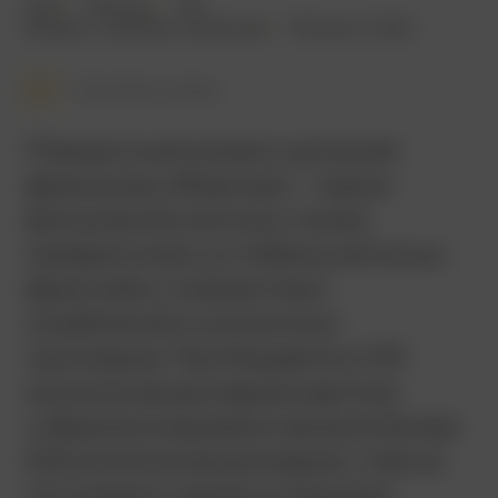
2011
130 мин.
18+
боевик
,
триллер
,
криминал
Япония
,
США
Смотреть позже
Поворотный момент для всей
франшизы «Форсаж» – серия
фильмов об уличных гонках
превратилась в глобальный экшн-
франчайз с элементами
ограблений и шпионских
триллеров. При бюджете в 125
миллионов долларов картина
собрала в мировом прокате более
626 миллионов долларов, став на
тот момент самым успешным