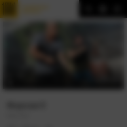
Трофейные
фильмы
Форсаж 5
Fast Five