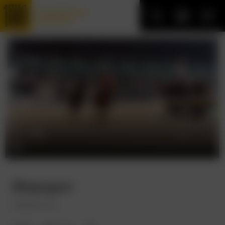
Трофейные
фильмы
Фаворит
Seabiscuit