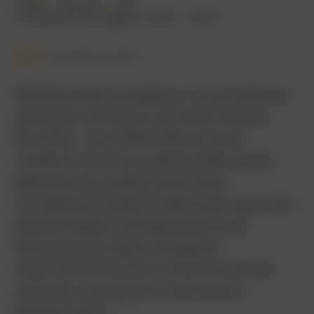
2003
140 мин.
18+
исторический
,
драма
,
спорт
США
Смотреть позже
Маленькая лошадка с полуслепым
жокеем, который на самом деле
боксёр – так себе объект для
ставки. И хотя во время Великой
Депрессии азартные игры
оставались единственным шансом
реализовать «Американскую
мечту», в Сухаря не верил
практически никто. Кроме троих
мужчин, которые сплотились
вокруг него.