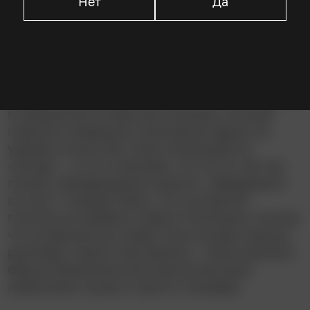
Нет
Да
Описание
Тоби Магуайр, Джефф Бриджес, Гэри Стивенс и
гнедой красавец Попкорн Делайтс сплотились
в прекрасную актёрскую команду, которая
подняла очередную спортивную драму на
уровень искусства. Семь номинаций на
«Оскар» – и кто ж виноват, что на тот же год
попало «Возвращение короля», забравшее 6
из этих 7 наград? Жаль, что на подсчёт
голосов не привели гнедого Попкорна, потому
что из фильма мы знаем: если Сухарь хорошо
разглядит своего противника – пиши пропало.
Фильм обязателен для просмотра всем
любителям скачек и просто лошадей.