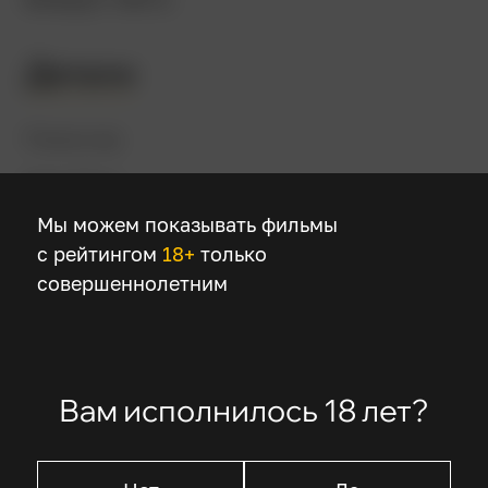
Детали
Режиссер
Гэри Росс
Мы можем показывать фильмы
с рейтингом
18+
только
В ролях
совершеннолетним
Тоби Магуайр
Джефф Бриджес
Крис Купер
Уильям Х. Мэйси
Вам исполнилось 18 лет?
Валери Махаффей