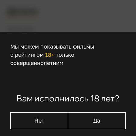
Детали
Режиссер
Лассе Халльстрём
Мы можем показывать фильмы
с рейтингом
18+
только
В ролях
совершеннолетним
Ченнинг Татум
Аманда Сайфред
Ричард Дженкинс
Вам исполнилось 18 лет?
Генри Томас
Д.Дж. Котрона
Нет
Да