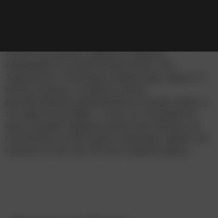
Описание
Молодой спецназовец Джон Тайри во время
отпуска встречает девушку Саванну,
завязывается скоротечный роман, они
знакомятся с близкими людьми друг друга. И
всё бы хорошо, но Джону нужно
распространять демократию по всему свету, а
тут ещё 11 сентября – и как тут не продлить
срок службы! Саванна пишет ему письма, но
постепенно устаёт ждать и выходит замуж. Но
совсем не так, как об этом подумал Джон…