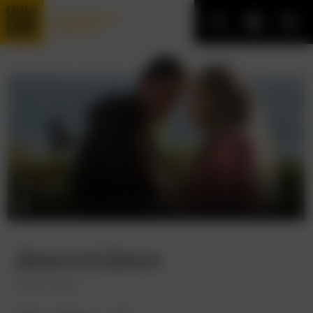
Трофейные
фильмы
Дорогой Джон
Dear John