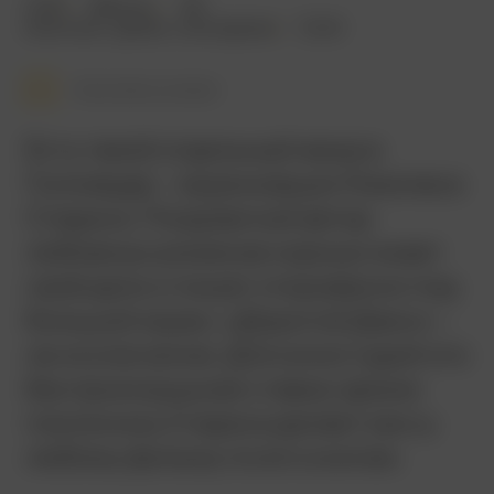
2010
108 мин.
18+
военный
,
драма
,
мелодрама
США
Смотреть позже
Есть такой отдельный жанр в
Голливуде – экранизации Николаса
Спаркса. Плодовитый автор
любовных романов хорошо знает
своё дело и пишет откровенно под
большой экран. «Дорогой Джон» –
не исключение. Для киностудий это
беспроигрышная ставка: армия
поклонниц Спаркса делает кассу
любому фильму по его книгам.