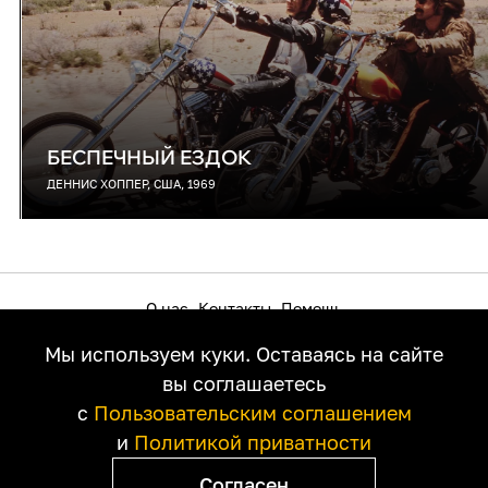
БЕСПЕЧНЫЙ ЕЗДОК
ДЕННИС ХОППЕР, США, 1969
О нас
Контакты
Помощь
Как смотреть на телевизоре
Пользовательское соглашение
Мы используем куки. Оставаясь на сайте
Политика приватности
Правообладателям
вы соглашаетесь
с
Пользовательским соглашением
и
Политикой приватности
Согласен