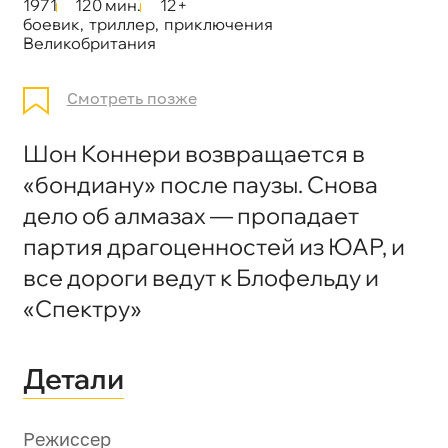
1971
120 мин.
12+
боевик
,
триллер
,
приключения
Великобритания
Смотреть позже
Шон Коннери возвращается в
«бондиану» после паузы. Снова
дело об алмазах — пропадает
партия драгоценностей из ЮАР, и
все дороги ведут к Блофельду и
«Спектру»
Детали
Режиссер