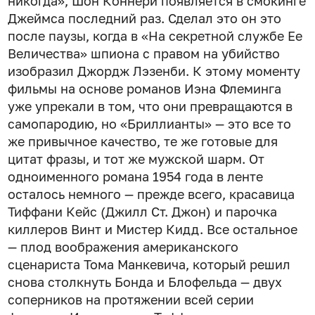
никогда», Шон Коннери появляется в смокинге
Джеймса последний раз. Сделал это он это
после паузы, когда в «На секретной службе Ее
Величества» шпиона с правом на убийство
изобразил Джордж Лэзенби. К этому моменту
фильмы на основе романов Иэна Флеминга
уже упрекали в том, что они превращаются в
самопародию, но «Бриллианты» — это все то
же привычное качество, те же готовые для
цитат фразы, и тот же мужской шарм. От
одноименного романа 1954 года в ленте
осталось немного — прежде всего, красавица
Тиффани Кейс (Джилл Ст. Джон) и парочка
киллеров Винт и Мистер Кидд. Все остальное
— плод воображения американского
сценариста Тома Манкевича, который решил
снова столкнуть Бонда и Блофельда — двух
соперников на протяжении всей серии