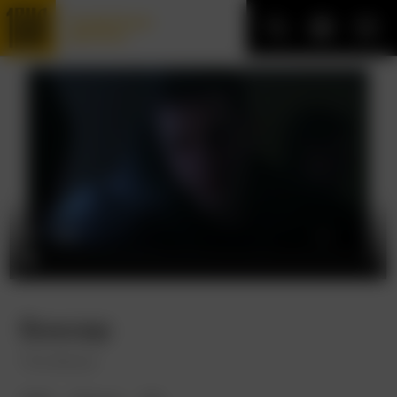
Трофейные
фильмы
Боксер
The Boxer