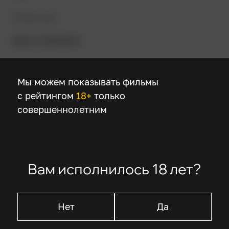
Режиссер
Джим Шеридан
В ролях
Мы можем показывать фильмы
Дэниэл Дэй-Льюис
с рейтингом
18+
только
Эмили Уотсон
совершеннолетним
Брайан Кокс
Кен Стотт
Джерард МакСорли
Вам исполнилось 18 лет?
Описание
Нет
Да