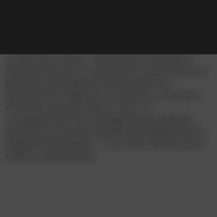
Нежное женское имя ИРА долгие годы
наводило ужас на все британские острова: эта
аббревиатура расшифровывается как
Ирландская республиканская армия, и задача
у неё только одна – полностью освободить
Зелёный остров от английских захватчиков. В
фильме показываются будни простого
ирландского террора, в стороне от которого
остаться не может никто. Вот и от
отсидевшего14 лет боксёра Дэнни требуют
активного участия в борьбе за независимость
Северной Ирландии – а он хочет просто жить,
любить, тренировать.