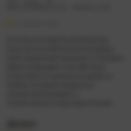
1997
113 мин.
18+
драма
,
мелодрама
,
спорт
Ирландия
,
США
Смотреть позже
Если вы не любите ирландское
кино, вы не любите кино вообще.
Шестикратный номинант «Оскара»
Джим Шеридан снял жёсткую
спортивно-социальную драму о
бойце, который оказался в
эпицентре кровавого
политического противостояния.
Детали