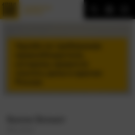
Трофейные
фильмы
Удалён по требованию
правообладателя,
которому нравится
платить деньги врагам
России
Билли Эллиот
Billy Elliot