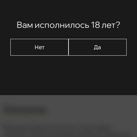
Стивен Долдри
Вам исполнилось 18 лет?
В ролях
Джейми Белл
Нет
Да
Джули Уолтерс
Гари Льюис
Джин Хейвуд
Джэми Дрэйвен
Описание
Мальчику Билли 11 лет. Его отец и брат –
шахтёры. Билли занимается боксом. Вроде бы