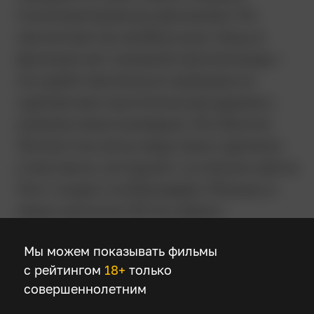
полнометражных фильмов. Но
несмотря на необычную тему, в
фильме нет никакой пропаганды –
это действительно прекрасно
сделанная трогательная драма с
элементами комедии. Из «Билли
Эллиотта» впоследствии сделали
спектакль, который с успехом шёл в
Уэст-энде и на Бродвее. Музыку к
нему написал Элтон Джон.
Мы можем показывать фильмы
Детали
с рейтингом
18+
только
совершеннолетним
Режиссер