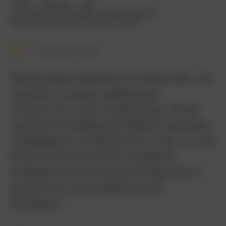
1995
140 мин.
18+
исторический
,
драма
,
приключения
Великобритания
,
Япония
,
США
Смотреть позже
Фильм бессмертен хотя бы тем, что
разнёс по миру эвфемизм
«Хьюстон, у нас проблема». Этой
деликатной фразой Джек Суайгерт
предварил сообщение о том, что на
борту космического корабля
взорвался кислородный баллон и
вышли из строя две из трёх
батарей…