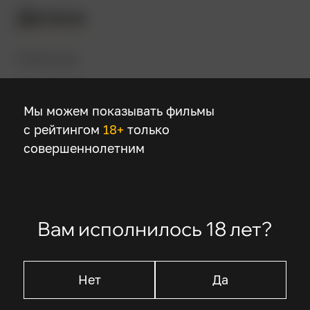
Детали
Режиссер
Рон Ховард
Мы можем показывать фильмы
с рейтингом
18+
только
В ролях
совершеннолетним
Том Хэнкс
Билл Пэкстон
Кевин Бейкон
Гэри Синиз
Вам исполнилось 18 лет?
Эд Харрис
Нет
Да