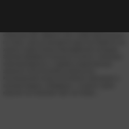
Описание
Игровой, но по сути своей документальный
фильм о неудачной лунной экспедиции
«Аполлон-13». Вместо того чтобы прогуляться
по Луне, трое астронавтов яростно борются за
жизнь в практически безнадёжной ситуации.
Экипаж Джеймса Лоуэлла остался с минимум
электроэнергии и с крайне ограниченным
запасом поглотителей углекислоты.
Космический холод постепенно проникает в
лунный модуль «Аквариус», и шансы троих
мужчин на спасение тают на глазах…