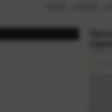
ФИЛЬМЫ
КОЛЛЕКЦИИ
КН
Урок
сери
2023
18+
Смотре
Мини-сериа
Бонни Гарм
свою фемин
воссоздани
посмотреть
действител
борьбе жен
карьеры с 