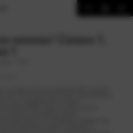
ИГИ
и химии/ Сезон 1,
я 1
драма
США
ть позже
л, основанный на одноимённом бестселлере
ус, был тепло принят критиками и зрителями за
истскую направленность и яркое
е Америки 1950-х годов. Ну а нам полезно
 на хорошую пропаганду. Сериал
ьно фокусируется на гендерном неравенстве,
щин за признание в науке, совмещение
материнством. Кулинария и химия здесь скорее