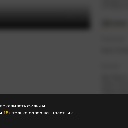
метафоры 
Детали
Режиссер
Берти Эллв
В ролях
Бри Ларсо
Льюис Пул
Эйджа Нао
Стефани К
Патрик Уок
показывать фильмы
ом
18+
только совершеннолетним