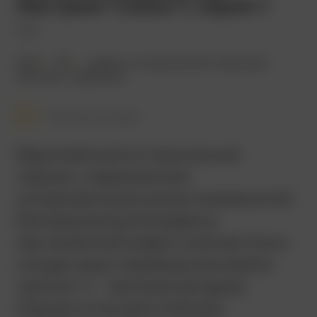
Австрии/ Сезон 1, серия 1
Sisi
2021
18+
драма
,
исторический
,
военный
Австрия
,
Германия
Смотреть позже
Европейский исторический
сериал, современная
интерпретация жизни знаменитой
Императрицы Елизаветы
Австрийской (известной как Сиси;
откуда наши переводчики взяли
третью "с", - великая загадка).
Сериал отличается более