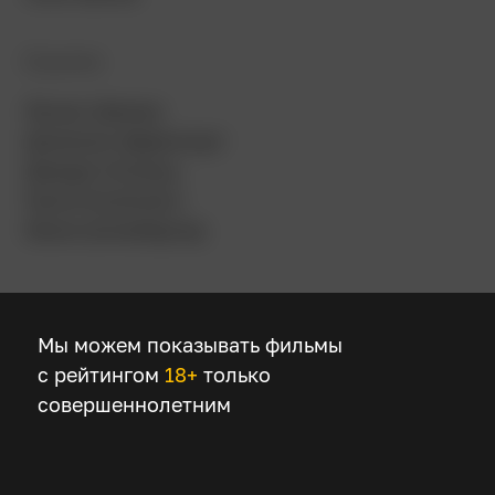
В ролях
Янник Шюман
Доминик Девенпорт
Дезире Носбуш
David Korbmann
Юлия Штембергер
Мы можем показывать фильмы
Описание
с рейтингом
18+
только
совершеннолетним
История начинается с юных лет баварской
герцогини Елизаветы, чью дикую и свободную
натуру сковывают общественные условности.