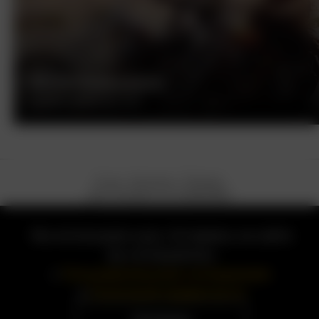
БЕСПЕЧНЫЙ ЕЗДОК
ДЕННИС ХОППЕР, США, 1969
О нас
Контакты
Помощь
Как смотреть на телевизоре
Пользовательское соглашение
Политика приватности
Правообладателям
Мы используем куки. Оставаясь на сайте
вы соглашаетесь
с
Пользовательским соглашением
и
Политикой приватности
© 1RUS, 2026