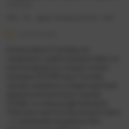
Severance
2022
18+
драма
,
триллер
,
детектив
США
Смотреть позже
Комику Бену Стиллеру не
привыкать к работе режиссёра, но
долгое время он снимал только
комедии. В 2018 году Стиллер,
однако, внезапно создал мрачный
драматический мини-сериал
«Побег из тюрьмы Даннемора».
Публика и критики были в восторге
– и, переждав пандемию, Бен