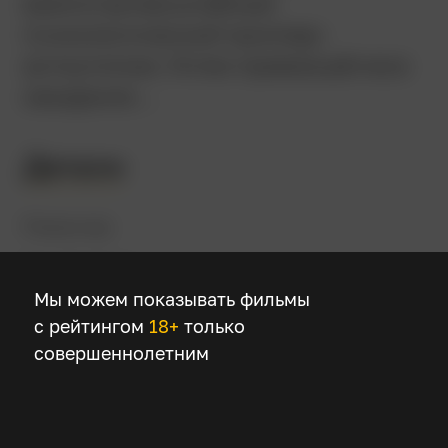
взялся за масштабный
психологический триллер-
антиутопию. Успех превзошёл все
ожидания…
Детали
Режиссер
Бен Стиллер
Мы можем показывать фильмы
с рейтингом
18+
только
В ролях
совершеннолетним
Адам Скотт
Бритт Лауэр
Зак Черри