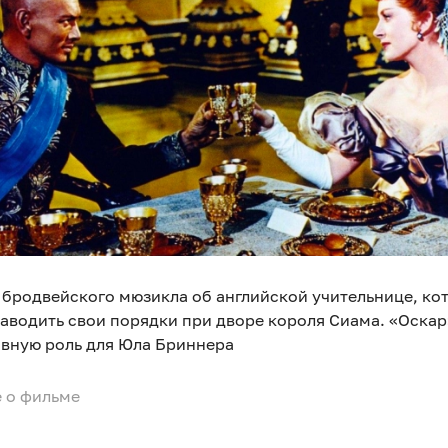
 бродвейского мюзикла об английской учительнице, ко
аводить свои порядки при дворе короля Сиама. «Оскар
авную роль для Юла Бриннера
 о фильме