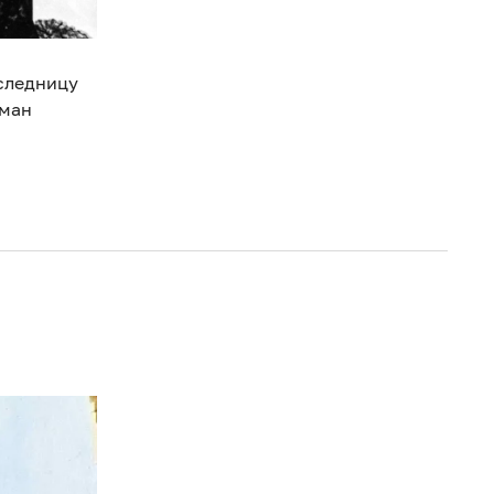
аследницу
гман