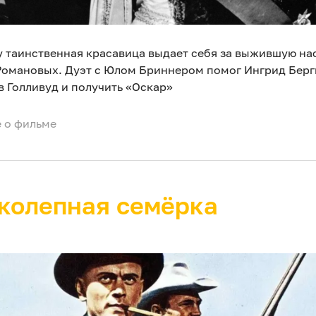
у таинственная красавица выдает себя за выжившую н
Романовых. Дуэт с Юлом Бриннером помог Ингрид Бер
в Голливуд и получить «Оскар»
 о фильме
колепная семёрка