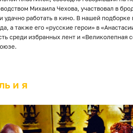
водством Михаила Чехова, участвовал в бро
 и удачно работать в кино. В нашей подборк
да, а также его «русские герои» в «Анастасии
сть среди избранных лент и «Великолепная с
оюзе.
ль и я