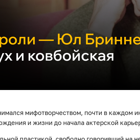
 роли — Юл Бринн
ух и ковбойская
нимался мифотворчеством, почти в каждом и
ождения и жизни до начала актерской карье
альной пластикой, свободно говоривший на н