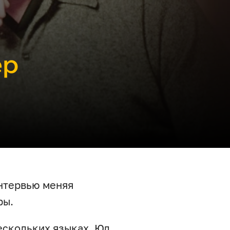
ер
нтервью меняя
ры.
ескольких языках, Юл