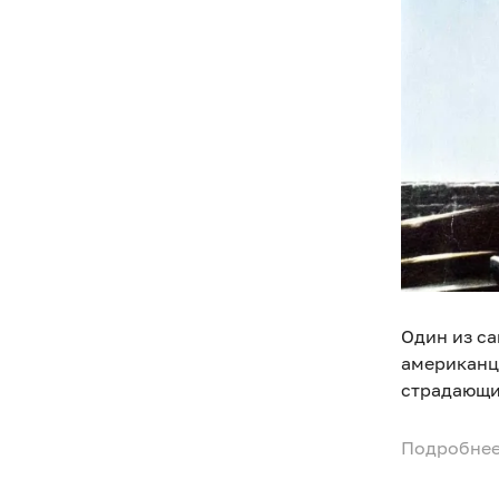
Один из с
американц
страдающи
Подробнее