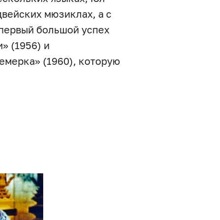
двейских мюзиклах, а с
е первый большой успех
» (1956) и
емерка» (1960), которую