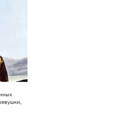
енных
ревушки,