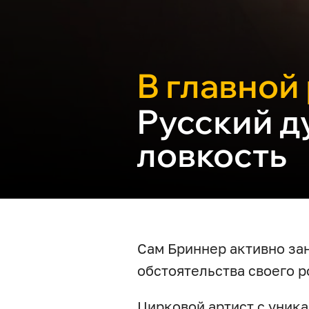
В главной
Русский д
ловкость
Сам Бриннер активно за
обстоятельства своего р
Цирковой артист с уник