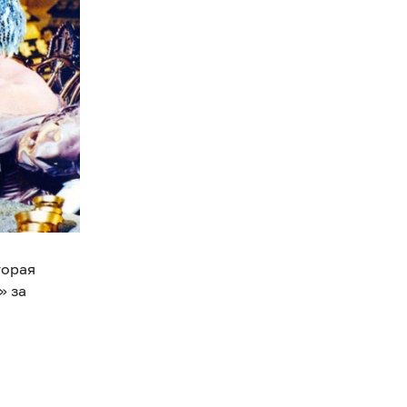
торая
» за