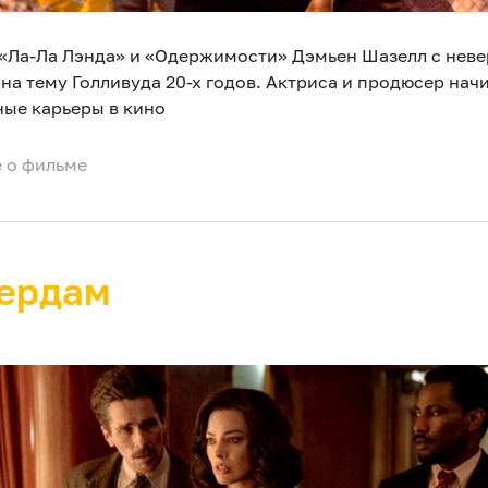
 «Ла-Ла Лэнда» и «Одержимости» Дэмьен Шазелл с нев
на тему Голливуда 20-х годов. Актриса и продюсер нач
ные карьеры в кино
 о фильме
ердам