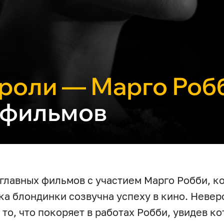
 роли — Марго Роб
 фильмов
главных фильмов с участием Марго Робби, к
ка блондинки созвучна успеху в кино. Невер
то, что покоряет в работах Робби, увидев ко