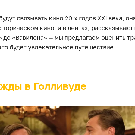
удут связывать кино 20-х годов XXI века, он
 историческом кино, и в лентах, рассказываю
 до «Вавилона» — мы предлагаем оценить т
Это будет увлекательное путешествие.
жды в Голливуде