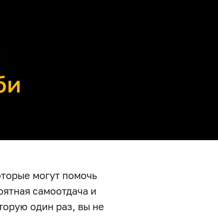
би
оторые могут помочь
оятная самоотдача и
торую один раз, вы не