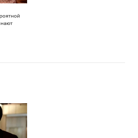
ероятной
инают