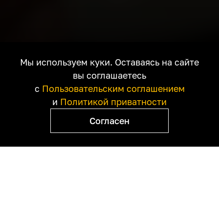
Режиссер — Дени
Мы используем куки. Оставаясь на сайте
Вильнев
вы соглашаетесь
с
Пользовательским соглашением
При дворе нового
и
Политикой приватности
короля фантастики
Согласен
Представляем подборку
уникального канадского