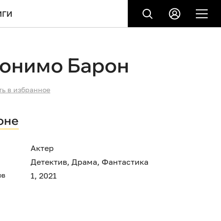
ИГИ
онимо Барон
ть в избранное
оне
Актер
Детектив
,
Драма
,
Фантастика
ов
1, 2021