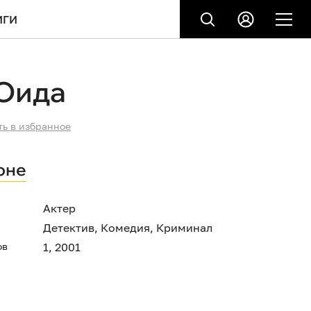
ИГИ
 Оида
ть в избранное
оне
Актер
Детектив
,
Комедия
,
Криминал
ов
1, 2001