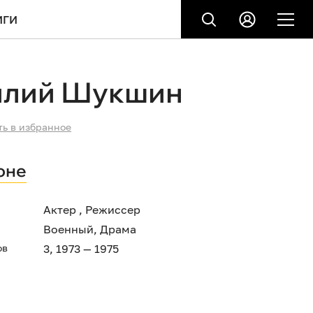
ИГИ
илий Шукшин
ть в избранное
оне
Актер , Режиссер
Военный
,
Драма
ов
3, 1973 — 1975