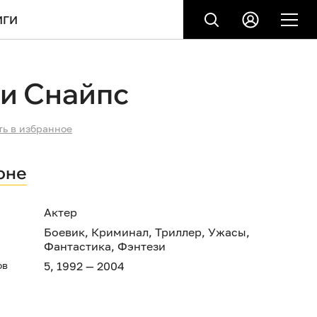
ИГИ
и Снайпс
ть в избранное
оне
Актер
Боевик
,
Криминал
,
Триллер
,
Ужасы
,
Фантастика
,
Фэнтези
ов
5, 1992 — 2004