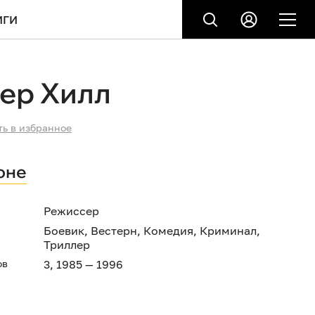
ИГИ
ер Хилл
ть в избранное
оне
Режиссер
Боевик
,
Вестерн
,
Комедия
,
Криминал
,
Триллер
ов
3, 1985 — 1996