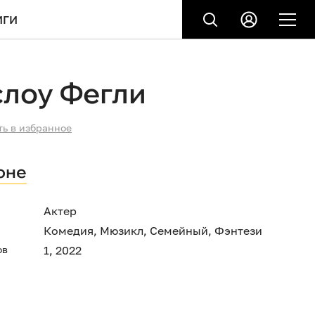
ИГИ
слоу Фегли
ть в избранное
оне
Актер
Комедия
,
Мюзикл
,
Семейный
,
Фэнтези
ов
1, 2022