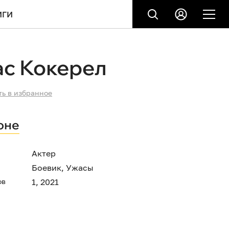
ИГИ
ас Кокерел
ть в избранное
оне
Актер
Боевик
,
Ужасы
ов
1, 2021