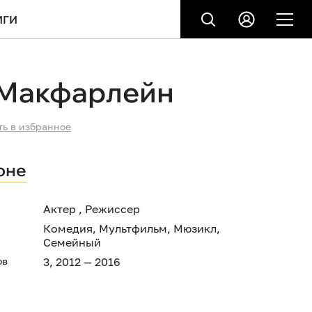
ИГИ
 Макфарлейн
ть в избранное
оне
Актер , Режиссер
Комедия
,
Мультфильм
,
Мюзикл
,
Семейный
ов
3, 2012 — 2016