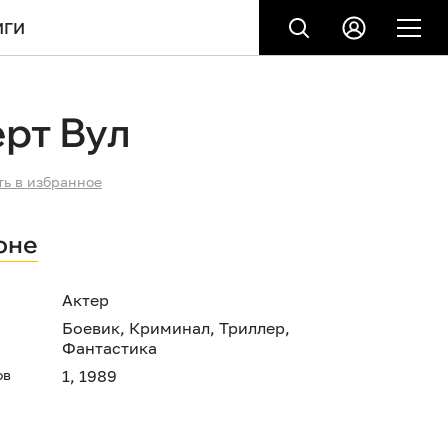
ИГИ
рт Вул
ть в избранное
оне
Актер
Боевик
,
Криминал
,
Триллер
,
Фантастика
ов
1, 1989