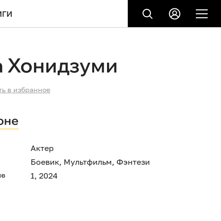
ИГИ
а Хонидзуми
ть в избранное
оне
Актер
Боевик
,
Мультфильм
,
Фэнтези
ов
1, 2024