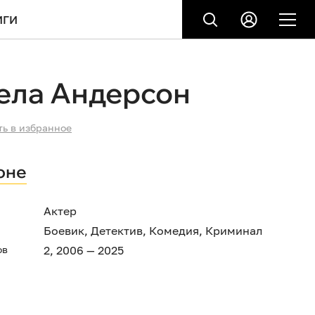
ИГИ
ела Андерсон
ть в избранное
оне
Актер
Боевик
,
Детектив
,
Комедия
,
Криминал
ов
2, 2006 — 2025