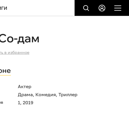
ИГИ
Со-дам
ть в избранное
оне
Актер
Драма
,
Комедия
,
Триллер
ов
1, 2019