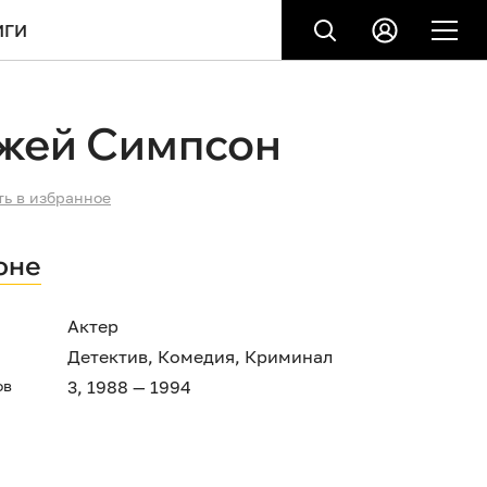
ИГИ
Джей Симпсон
ть в избранное
оне
Актер
Детектив
,
Комедия
,
Криминал
ов
3, 1988 — 1994