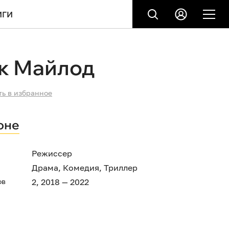
ИГИ
к Майлод
ть в избранное
оне
Режиссер
Драма
,
Комедия
,
Триллер
ов
2, 2018 — 2022