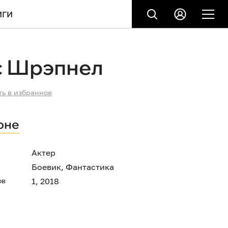
ИГИ
с Шрэпнел
ть в избранное
оне
Актер
Боевик
,
Фантастика
ов
1, 2018