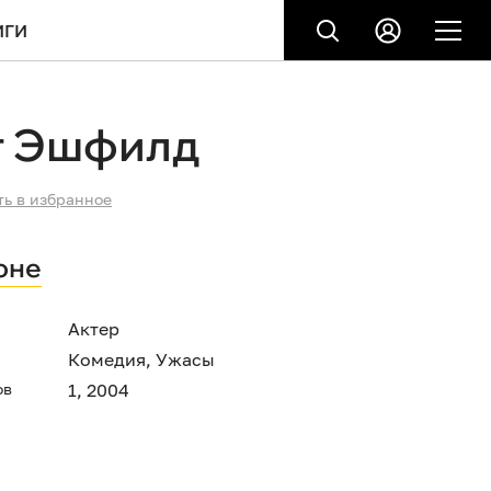
ИГИ
т Эшфилд
ть в избранное
оне
Актер
Комедия
,
Ужасы
ов
1, 2004