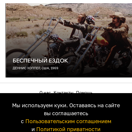
БЕСПЕЧНЫЙ ЕЗДОК
ДЕННИС ХОППЕР, США, 1969
О нас
Контакты
Помощь
Как смотреть на телевизоре
Пользовательское соглашение
Мы используем куки. Оставаясь на сайте
Политика приватности
Правообладателям
вы соглашаетесь
с
Пользовательским соглашением
и
Политикой приватности