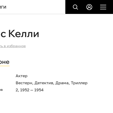
ИГИ
с Келли
ть в избранное
оне
Актер
Вестерн
,
Детектив
,
Драма
,
Триллер
ов
2, 1952 — 1954