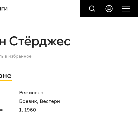
ИГИ
н Стёрджес
ть в избранное
оне
Режиссер
Боевик
,
Вестерн
ов
1, 1960