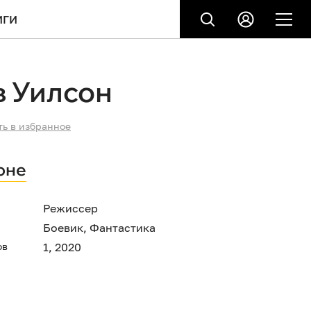
ИГИ
в Уилсон
ть в избранное
оне
Режиссер
Боевик
,
Фантастика
ов
1, 2020